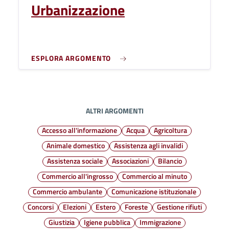
Urbanizzazione
ESPLORA ARGOMENTO
ALTRI ARGOMENTI
Accesso all'informazione
Acqua
Agricoltura
Animale domestico
Assistenza agli invalidi
Assistenza sociale
Associazioni
Bilancio
Commercio all'ingrosso
Commercio al minuto
Commercio ambulante
Comunicazione istituzionale
Concorsi
Elezioni
Estero
Foreste
Gestione rifiuti
Giustizia
Igiene pubblica
Immigrazione