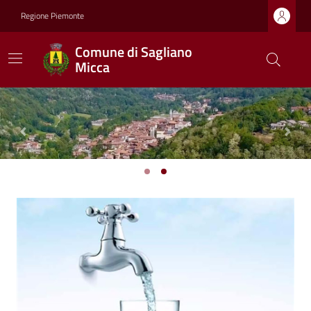
Regione Piemonte
Comune di Sagliano
Micca
Previous
Next
Ultime notizie