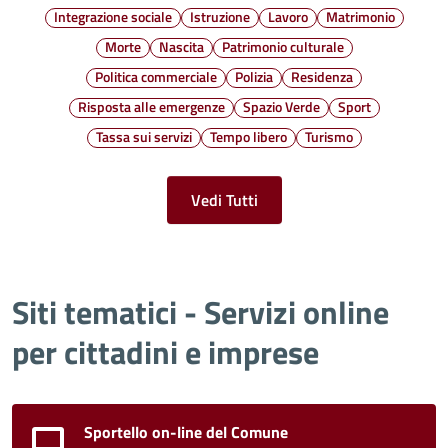
Integrazione sociale
Istruzione
Lavoro
Matrimonio
Morte
Nascita
Patrimonio culturale
Politica commerciale
Polizia
Residenza
Risposta alle emergenze
Spazio Verde
Sport
Tassa sui servizi
Tempo libero
Turismo
Vedi Tutti
Siti tematici - Servizi online
per cittadini e imprese
Sportello on-line del Comune