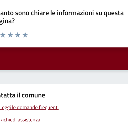
anto sono chiare le informazioni su questa
gina?
a da 1 a 5 stelle la pagina
ta 1 stelle su 5
Valuta 2 stelle su 5
Valuta 3 stelle su 5
Valuta 4 stelle su 5
Valuta 5 stelle su 5
tatta il comune
Leggi le domande frequenti
Richiedi assistenza