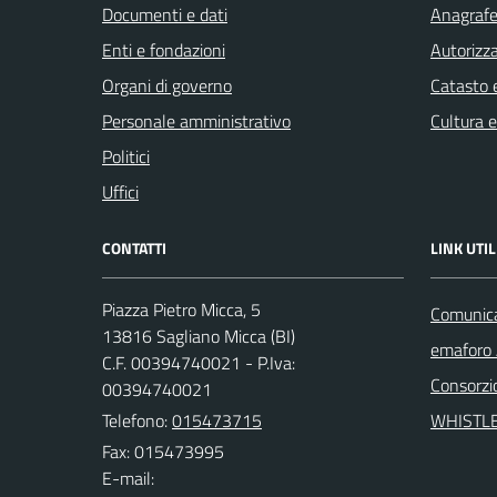
Documenti e dati
Anagrafe 
Enti e fondazioni
Autorizza
Organi di governo
Catasto e
Personale amministrativo
Cultura 
Politici
Uffici
CONTATTI
LINK UTIL
Piazza Pietro Micca, 5
Comunicaz
13816 Sagliano Micca (BI)
emaforo
C.F. 00394740021 - P.Iva:
Consorzi
00394740021
Telefono:
015473715
WHISTL
Fax: 015473995
E-mail: