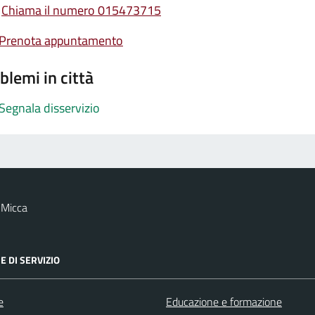
Chiama il numero 015473715
Prenota appuntamento
blemi in città
Segnala disservizio
 Micca
E DI SERVIZIO
e
Educazione e formazione