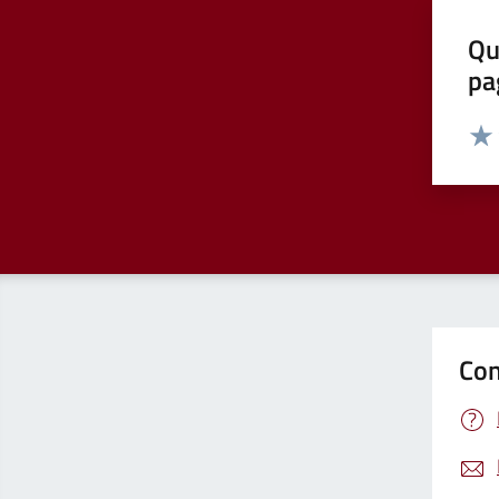
Qu
pa
Valut
Valu
Con