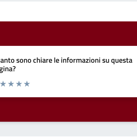
anto sono chiare le informazioni su questa
gina?
a da 1 a 5 stelle la pagina
ta 1 stelle su 5
Valuta 2 stelle su 5
Valuta 3 stelle su 5
Valuta 4 stelle su 5
Valuta 5 stelle su 5