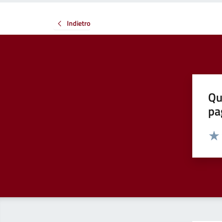
Indietro
Qu
pa
Valut
Valu