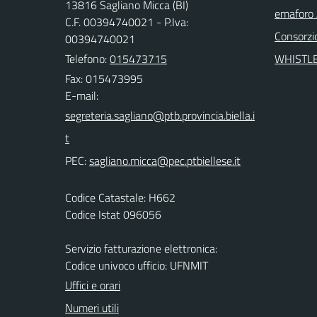
13816 Sagliano Micca (BI)
emaforo
C.F. 00394740021 - P.Iva:
Consorzi
00394740021
Telefono:
015473715
WHISTL
Fax: 015473995
E-mail:
PEC:
Codice Catastale: H662
Codice Istat 096056
Servizio fatturazione elettronica:
Codice univoco ufficio: UFNMIT
Uffici e orari
Numeri utili