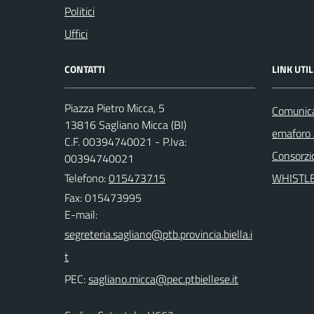
Politici
Uffici
CONTATTI
LINK UTIL
Piazza Pietro Micca, 5
Comunicaz
13816 Sagliano Micca (BI)
emaforo
C.F. 00394740021 - P.Iva:
Consorzi
00394740021
Telefono:
015473715
WHISTL
Fax: 015473995
E-mail:
PEC: