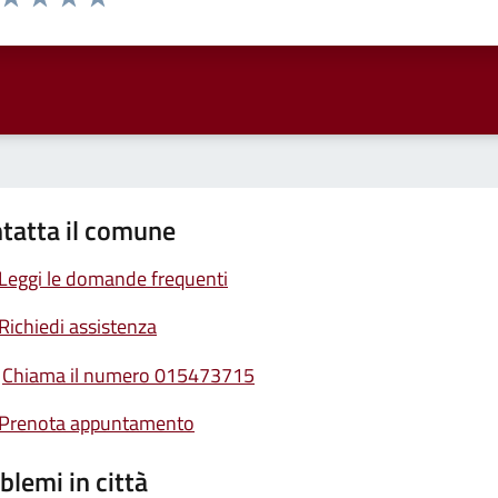
ta 1 stelle su 5
Valuta 2 stelle su 5
Valuta 3 stelle su 5
Valuta 4 stelle su 5
Valuta 5 stelle su 5
tatta il comune
Leggi le domande frequenti
Richiedi assistenza
Chiama il numero 015473715
Prenota appuntamento
blemi in città