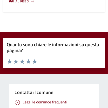
VAI AL FEED
Quanto sono chiare le informazioni su questa
pagina?
Valuta da 1 a 5 stelle la pagina
Valuta 1 stelle su 5
Valuta 2 stelle su 5
Valuta 3 stelle su 5
Valuta 4 stelle su 5
Valuta 5 stelle su 5
Contatta il comune
Leggi le domande frequenti