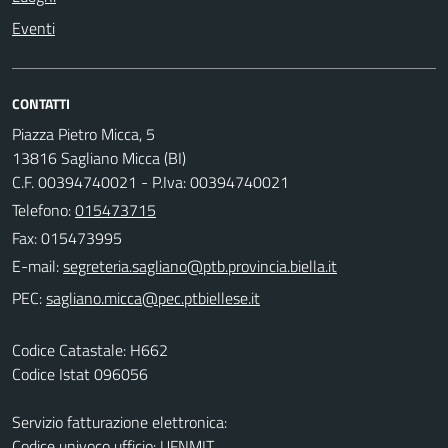
Eventi
CONTATTI
Piazza Pietro Micca, 5
13816 Sagliano Micca (BI)
C.F. 00394740021 - P.Iva: 00394740021
Telefono:
015473715
Fax: 015473995
E-mail:
PEC:
Codice Catastale: H662
Codice Istat 096056
Servizio fatturazione elettronica:
Codice univoco ufficio: UFNMIT