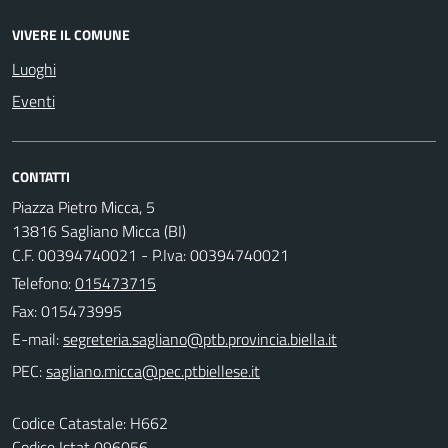
VIVERE IL COMUNE
Luoghi
Eventi
CONTATTI
Piazza Pietro Micca, 5
13816 Sagliano Micca (BI)
C.F. 00394740021 - P.Iva: 00394740021
Telefono:
015473715
Fax: 015473995
E-mail:
PEC:
Codice Catastale: H662
Codice Istat 096056