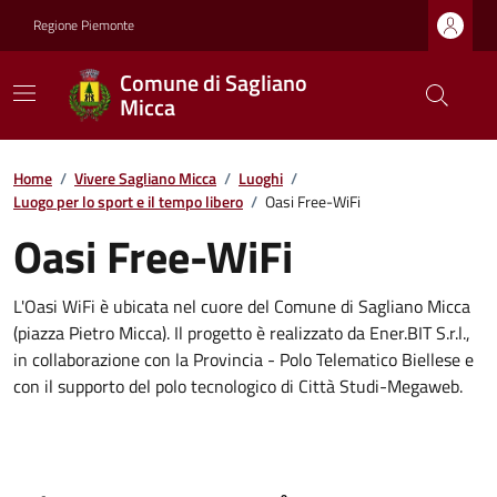
Regione Piemonte
Comune di Sagliano
Micca
Home
/
Vivere Sagliano Micca
/
Luoghi
/
Luogo per lo sport e il tempo libero
/
Oasi Free-WiFi
Oasi Free-WiFi
L'Oasi WiFi è ubicata nel cuore del Comune di Sagliano Micca
(piazza Pietro Micca). Il progetto è realizzato da Ener.BIT S.r.l.,
in collaborazione con la Provincia - Polo Telematico Biellese e
con il supporto del polo tecnologico di Città Studi-Megaweb.