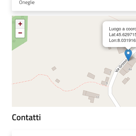
Oneglie
+
Luogo a coord
−
Lat:45.62971
Lon:8.031916
Contatti