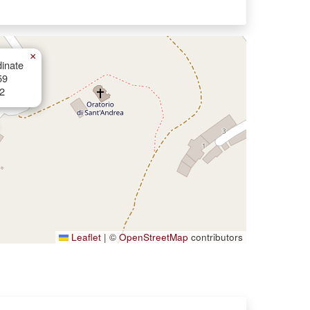
×
inate
59
2
Leaflet
|
©
OpenStreetMap
contributors