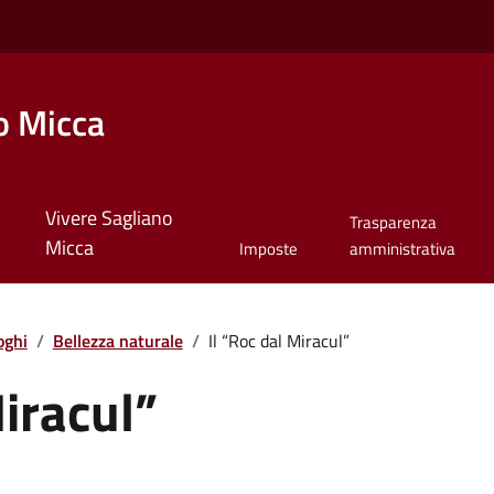
o Micca
Vivere Sagliano
Trasparenza
Micca
Imposte
amministrativa
oghi
/
Bellezza naturale
/
Il “Roc dal Miracul”
Miracul”