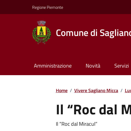
Regione Piemonte
Comune di Saglian
Amministrazione
Novità
Servizi
Home
/
Vivere Sagliano Micca
/
Lu
Il “Roc dal 
Il “Roc dal Miracul”