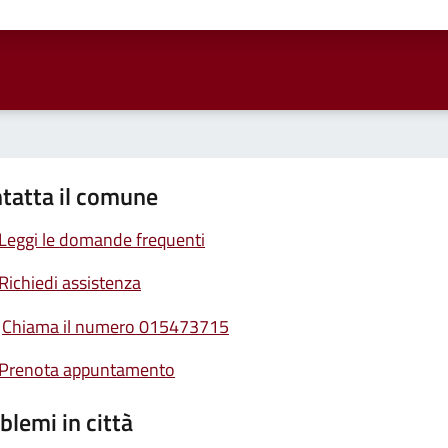
ta 1 stelle su 5
Valuta 2 stelle su 5
Valuta 3 stelle su 5
Valuta 4 stelle su 5
Valuta 5 stelle su 5
tatta il comune
Leggi le domande frequenti
Richiedi assistenza
Chiama il numero 015473715
Prenota appuntamento
blemi in città