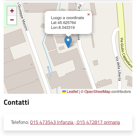
+
×
Luogo a coordinate
−
Lat:45.625764
Lon:8.043319
Leaflet
|
©
OpenStreetMap
contributors
Contatti
Telefono:
015 473543 Infanzia ; 015 472817 primaria