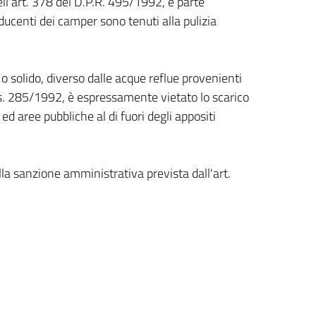
ell'art. 378 del D.P.R. 495/1992, è parte
nducenti dei camper sono tenuti alla pulizia
o o solido, diverso dalle acque reflue provenienti
. Lgs. 285/1992, è espressamente
vietato lo scarico
 ed aree pubbliche al di fuori degli appositi
la sanzione amministrativa prevista dall'art.