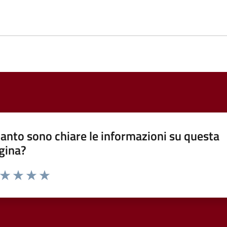
anto sono chiare le informazioni su questa
gina?
a da 1 a 5 stelle la pagina
ta 1 stelle su 5
Valuta 2 stelle su 5
Valuta 3 stelle su 5
Valuta 4 stelle su 5
Valuta 5 stelle su 5