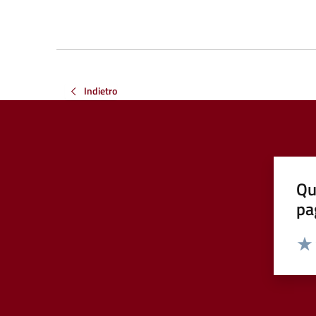
Indietro
Qu
pa
Valut
Valu