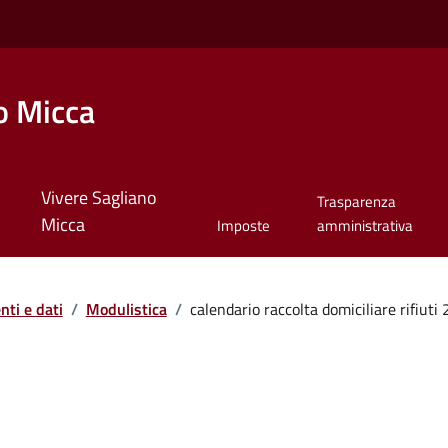
o Micca
Vivere Sagliano
Trasparenza
Micca
Imposte
amministrativa
ti e dati
/
Modulistica
/
calendario raccolta domiciliare rifiuti