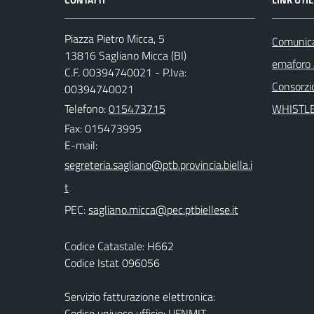
Piazza Pietro Micca, 5
Comunicaz
13816 Sagliano Micca (BI)
emaforo
C.F. 00394740021 - P.Iva:
Consorzi
00394740021
Telefono:
015473715
WHISTL
Fax: 015473995
E-mail:
PEC:
Codice Catastale: H662
Codice Istat 096056
Servizio fatturazione elettronica:
Codice univoco ufficio: UFNMIT