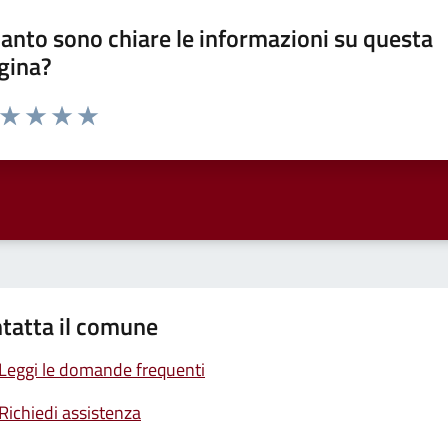
anto sono chiare le informazioni su questa
gina?
a da 1 a 5 stelle la pagina
ta 1 stelle su 5
Valuta 2 stelle su 5
Valuta 3 stelle su 5
Valuta 4 stelle su 5
Valuta 5 stelle su 5
tatta il comune
Leggi le domande frequenti
Richiedi assistenza