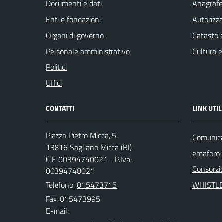
Documenti e dati
Anagrafe 
Enti e fondazioni
Autorizza
Organi di governo
Catasto e
Personale amministrativo
Cultura 
Politici
Uffici
CONTATTI
LINK UTIL
Piazza Pietro Micca, 5
Comunicaz
13816 Sagliano Micca (BI)
emaforo
C.F. 00394740021 - P.Iva:
Consorzi
00394740021
Telefono:
015473715
WHISTL
Fax: 015473995
E-mail: