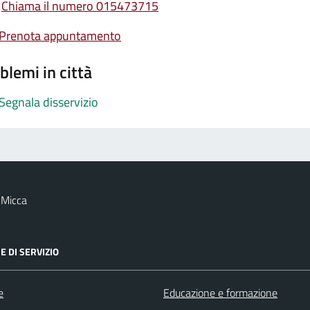
Chiama il numero 015473715
Prenota appuntamento
blemi in città
Segnala disservizio
 Micca
E DI SERVIZIO
e
Educazione e formazione