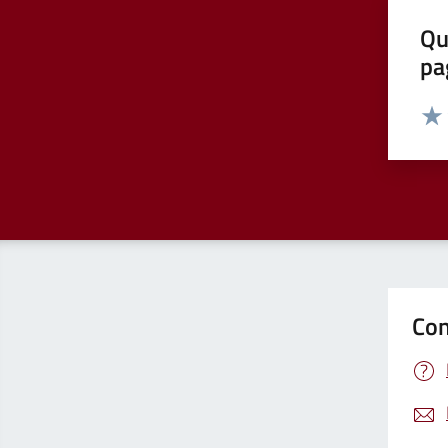
Qu
pa
Valut
Valu
Con