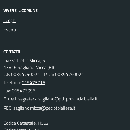
VIVERE IL COMUNE
Luoghi
Eventi
CONTATTI
Piazza Pietro Micca, 5
13816 Sagliano Micca (BI)
C.F. 00394740021 - P.Iva: 00394740021
Telefono:
015473715
Fax: 015473995
E-mail:
PEC:
Codice Catastale: H662
Codice Istat 096056