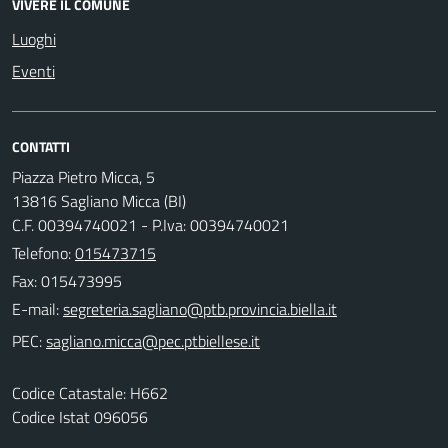
VIVERE IL COMUNE
Luoghi
Eventi
CONTATTI
Piazza Pietro Micca, 5
13816 Sagliano Micca (BI)
C.F. 00394740021 - P.Iva: 00394740021
Telefono:
015473715
Fax: 015473995
E-mail:
PEC:
Codice Catastale: H662
Codice Istat 096056