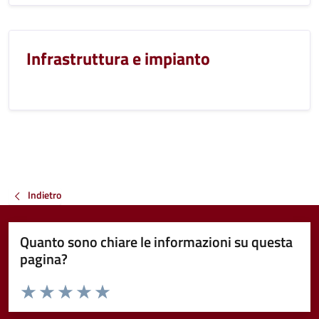
Infrastruttura e impianto
Indietro
Quanto sono chiare le informazioni su questa
pagina?
Valuta da 1 a 5 stelle la pagina
Valuta 1 stelle su 5
Valuta 2 stelle su 5
Valuta 3 stelle su 5
Valuta 4 stelle su 5
Valuta 5 stelle su 5